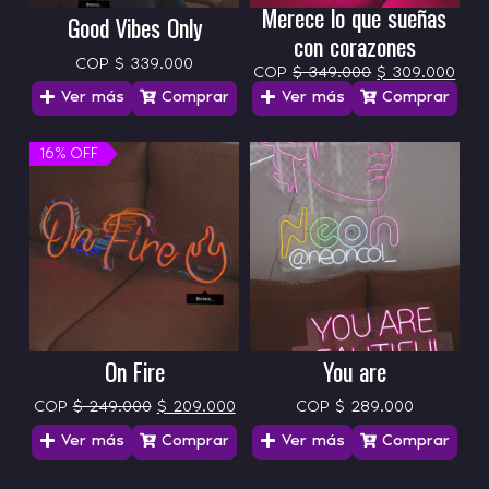
Merece lo que sueñas
Good Vibes Only
con corazones
COP
$
339.000
COP
$
349.000
$
309.000
Ver más
Comprar
Ver más
Comprar
16% OFF
16% OFF
On Fire
You are
COP
$
249.000
$
209.000
COP
$
289.000
Ver más
Comprar
Ver más
Comprar