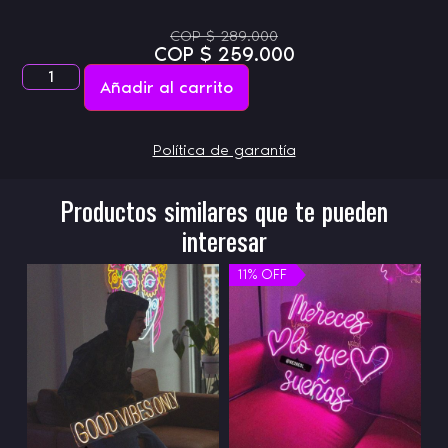
COP
$
289.000
COP
$
259.000
Añadir al carrito
Política de garantía
Productos similares que te pueden
interesar
11% OFF
11% OFF